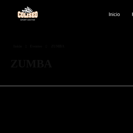
Inicio
Coliseo Sport Center
Gimnasio en Fuengirola Coliseo Sport Center especializado en FIT - GAP - Bodytone - Pilates y Zumba
Inicio
Eventos
ZUMBA
ZUMBA