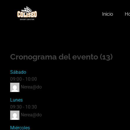
Inicio
Ho
Coliseo Sport Center
Gimnasio en Fuengirola Coliseo Sport Center especializado en FIT - GAP - Bodytone - Pilates y Zumba
Cronograma del evento (13)
Sábado
09:00
-
10:00
Nerea@do
Lunes
09:30
-
10:30
Nerea@do
Miércoles